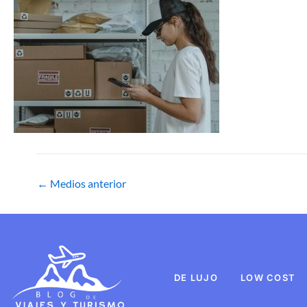
←
Medios anterior
DE LUJO
LOW COST