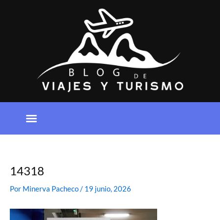
Ir
al
contenido
14318
Por
Minerva Pacheco
/
19 junio, 2026