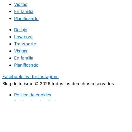
Visitas
En familia
Planificando
De lujo
Low cost
Transporte
Visitas
En familia
Planificando
Facebook
Twitter
Instagram
Blog de turismo © 2026 todos los derechos reservados
Politica de cookies
Politica de privacidad
Usamos cookies para asegurar que te damos la mejor
experiencia en nuestra web. Si continúas usando este sitio,
asumiremos que estás de acuerdo con ello.
Acepto