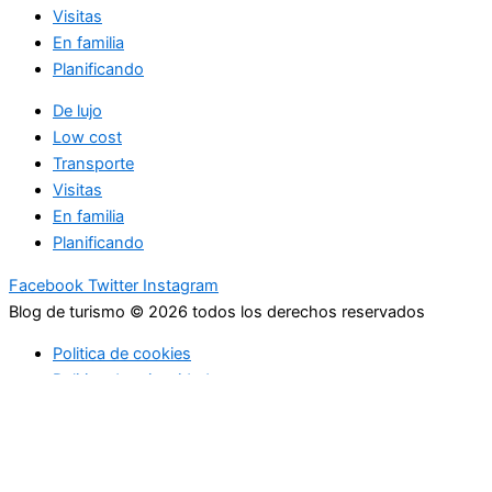
Visitas
En familia
Planificando
De lujo
Low cost
Transporte
Visitas
En familia
Planificando
Facebook
Twitter
Instagram
Blog de turismo © 2026 todos los derechos reservados
Politica de cookies
Politica de privacidad
Usamos cookies para asegurar que te damos la mejor
experiencia en nuestra web. Si continúas usando este sitio,
asumiremos que estás de acuerdo con ello.
Acepto