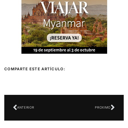
COMPARTE ESTE ARTÍCULO:
Ant
Sigu
ANTERIOR
PROXIMO