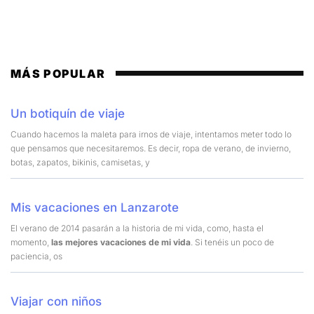
MÁS POPULAR
Un botiquín de viaje
Cuando hacemos la maleta para irnos de viaje, intentamos meter todo lo
que pensamos que necesitaremos. Es decir, ropa de verano, de invierno,
botas, zapatos, bikinis, camisetas, y
Mis vacaciones en Lanzarote
El verano de 2014 pasarán a la historia de mi vida, como, hasta el
momento,
las mejores vacaciones de mi vida
. Si tenéis un poco de
paciencia, os
Viajar con niños