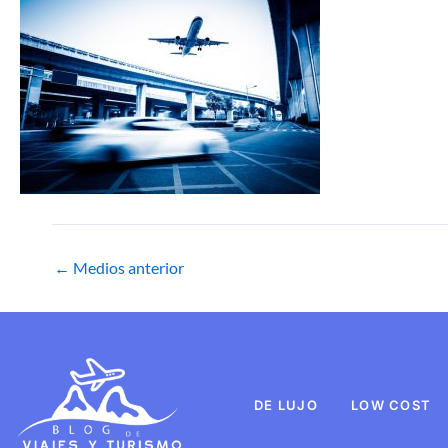
←
Medios anterior
DE LUJO
LOW COST