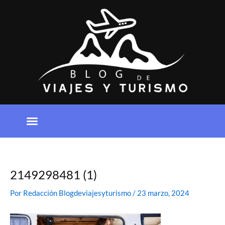
Ir
al
contenido
2149298481 (1)
Por
Redacción Blogdeviajesyturismo
/
23 marzo, 2024