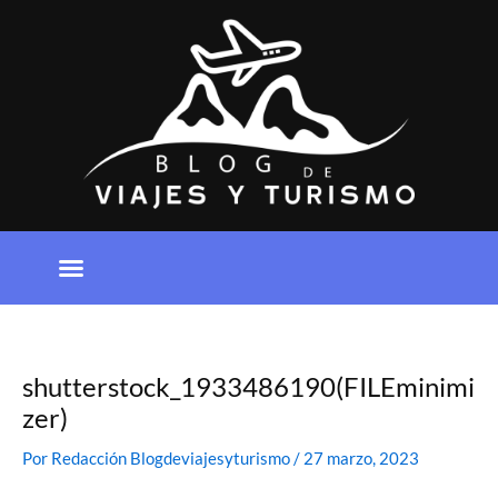
Ir
al
contenido
shutterstock_1933486190(FILEminimi
zer)
Por
Redacción Blogdeviajesyturismo
/
27 marzo, 2023