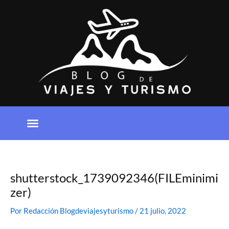
Ir
al
contenido
shutterstock_1739092346(FILEminimi
zer)
Por
Redacción Blogdeviajesyturismo
/
21 julio, 2022