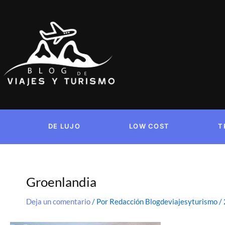
Ir
al
contenido
DE LUJO
LOW COST
T
Groenlandia
Deja un comentario
/ Por
Redacción Blogdeviajesyturismo
/