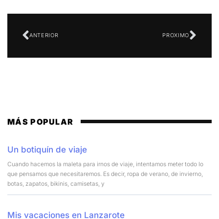
ANTERIOR
PROXIMO
MÁS POPULAR
Un botiquín de viaje
Cuando hacemos la maleta para irnos de viaje, intentamos meter todo lo
que pensamos que necesitaremos. Es decir, ropa de verano, de invierno,
botas, zapatos, bikinis, camisetas, y
Mis vacaciones en Lanzarote