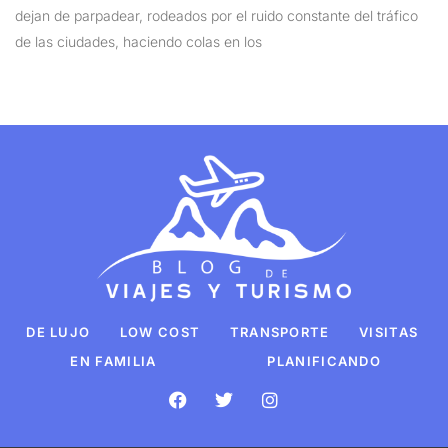
dejan de parpadear, rodeados por el ruido constante del tráfico
de las ciudades, haciendo colas en los
DE LUJO
LOW COST
TRANSPORTE
VISITAS
EN FAMILIA
PLANIFICANDO
F
T
I
a
w
n
c
i
s