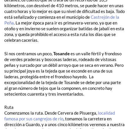
kilómetros, con desnivel de 410 metros, se puede hacer en unas
cuatro horas y lo mejor es que su nivel de dificultad es baja. Todo
está señalizado y comienza en el municipio de
Castrejón de la
Peña
. La mejor época para ir es primavera-verano, ya que en
otoño y en invierno se suelen organizar batidas de jabalí en esta
zona, y queda prohibido el acceso a esta ruta los días que se
celebran cacerías.
Si nos centramos un poco,
Tosande
es un valle fértil y frondoso
de verdes praderas y boscosas laderas, rodeado de vistosas
peñas y surcado por un débil arroyo que se seca en verano. Pero
su principal joya es la tejeda que se esconde en una de sus
laderas, protegida entre el frondoso hayedo. La
excepcionalidad de la tejeda de Tosande se debe por una parte
al gran número de tejos que la componen, en concreto hay
setecientos cuarenta y tres inventariados.
Ruta
Comenzamos la ruta. Desde Cervera de Pisuerga,
localidad
famosa por sus cangrejos de río
, tomamos la carretera en
dirección a Guardo, y a unos cinco kilómetros veremos a nuestra