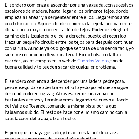
El sendero comienza a ascender por una vaguada, con sucesivos
escalones de madera, hasta llegar a los primeros tejos, donde
empieza a llanear y a serpentear entre ellos. Llegaremos ante
una bifurcación. Aquí es donde comienza la tejeda propiamente
dicha, con la mayor concentración de tejos. Podemos elegir el
camino de la izquierda o el de la derecha, puesto el recorrido
traza un pequeño círculo entre los tejos para después continuar
con la ruta. Aunque ya os digo que se trata de una senda fácil, yo
siempre recomiendo llevar material. En mi bolsa no faltan
cuerdas, yo las compro en la web de
Cuerdas Valero
, son de
buena calidad y te pueden sacar de cualquier problema.
El sendero comienza a descender por una ladera pedregosa,
pero enseguida se adentra en otro hayedo por el que se sigue
descendiendo en zig-zag. Atravesaremos una zona con
bastantes acebos y terminaremos llegando de nuevo al fondo
del Valle de Tosande, tomando la misma pista por la que
habíamos subido. El resto se hace por el mismo camino con la
satisfacción del trabajo bien hecho.
Espero que te haya gustado, y te animes la próxima vez a
conocer un poco más de la montaña palentina.