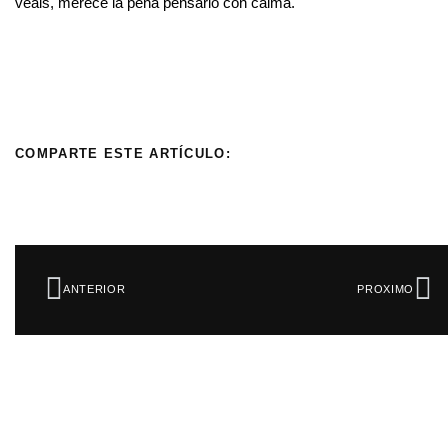
veáis, merece la pena pensarlo con calma.
COMPARTE ESTE ARTÍCULO:
Ant
Si
ANTERIOR
PROXIMO