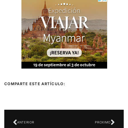
COMPARTE ESTE ARTÍCULO:
Ant
Sigu
ANTERIOR
PROXIMO