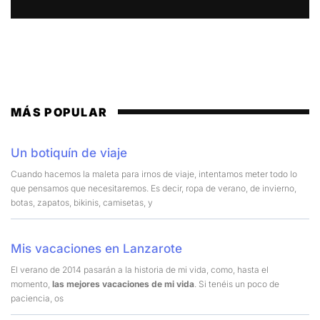
MÁS POPULAR
Un botiquín de viaje
Cuando hacemos la maleta para irnos de viaje, intentamos meter todo lo
que pensamos que necesitaremos. Es decir, ropa de verano, de invierno,
botas, zapatos, bikinis, camisetas, y
Mis vacaciones en Lanzarote
El verano de 2014 pasarán a la historia de mi vida, como, hasta el
momento,
las mejores vacaciones de mi vida
. Si tenéis un poco de
paciencia, os