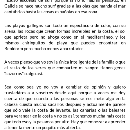
incluso escuelas de surf porque si no lo habían pensado, en
Galicia se hace mucho surf gracias a las olas que manda el mar
cantábrico hasta las cosas españolas en esa zona.
Las playas gallegas son todo un espectáculo de color, con su
arena, las rocas que crean formas increíbles en la costa, el sol
que aprieta pero no ahoga como en el mediterráneo, y los
mismos chiringuitos de playa que puedes encontrar en
Benidorm pero mucho menos abarrotados.
A veces pienso que yo soy la única inteligente de la familia o que
el resto de los seres que comparten mi sangre tienen genes
“cazurros” o algo así.
Sea como sea yo no voy a cambiar de opinión y quiero
trasladárosla a vosotros desde aquí porque a veces me doy
cuenta de que cuando a las personas se nos mete algo en la
cabeza cuesta mucho sacarlos después y actualmente parece
que sólo vale la costa de levante, las canarias o las baleares
para veranear en la costa y no es así, tenemos mucha más costa
que todo eso y la pasamos por alto. Hay que empezar a aprender
a tener la mente un poquito más abierta.