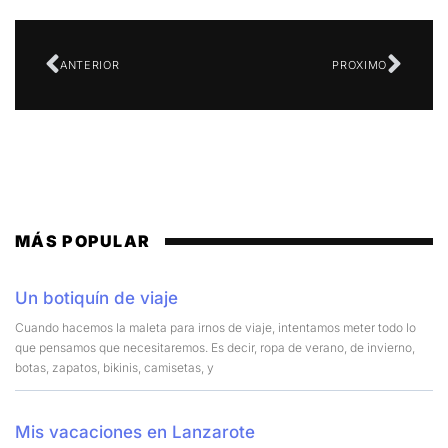
ANTERIOR
PROXIMO
MÁS POPULAR
Un botiquín de viaje
Cuando hacemos la maleta para irnos de viaje, intentamos meter todo lo
que pensamos que necesitaremos. Es decir, ropa de verano, de invierno,
botas, zapatos, bikinis, camisetas, y
Mis vacaciones en Lanzarote