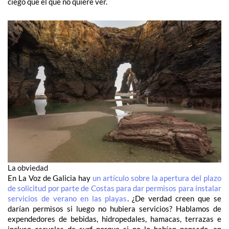
ciego que el que no quiere ver.
La obviedad
En La Voz de Galicia hay
un artículo sobre la apertura del plazo
de solicitud por parte de Costas para dar permisos para instalar
servicios de verano en las playas
. ¿De verdad creen que se
darían permisos si luego no hubiera servicios? Hablamos de
expendedores de bebidas, hidropedales, hamacas, terrazas e