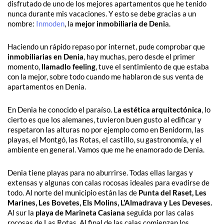
disfrutado de uno de los mejores apartamentos que he tenido
nunca durante mis vacaciones. Y esto se debe gracias a un
nombre:
Inmoden
, la
mejor inmobiliaria de Deni
a.
Haciendo un rápido repaso por internet, pude comprobar que
inmobiliarias en Denia
, hay muchas, pero desde el primer
momento,
llamadlo feeling
, tuve el sentimiento de que estaba
con la mejor, sobre todo cuando me hablaron de sus venta de
apartamentos en Denia.
En Denia he conocido el paraíso. L
a estética arquitectónica
, lo
cierto es que los alemanes, tuvieron buen gusto al edificar y
respetaron las alturas no por ejemplo como en Benidorm, las
playas, el Montgó, las Rotas, el castillo, su gastronomía, y el
ambiente en general. Vamos que me he enamorado de Denia.
Denia tiene playas para no aburrirse. Todas ellas largas y
extensas y algunas con calas rocosas ideales para evadirse de
todo. Al norte del municipio están las de
Punta del Raset, Les
Marines, Les Bovetes, Els Molins, L’Almadrava y Les Deveses.
Al sur la
playa de Marineta Casiana
seguida por las calas
rocosas de Las Rotas. Al final de las calas comienzan los