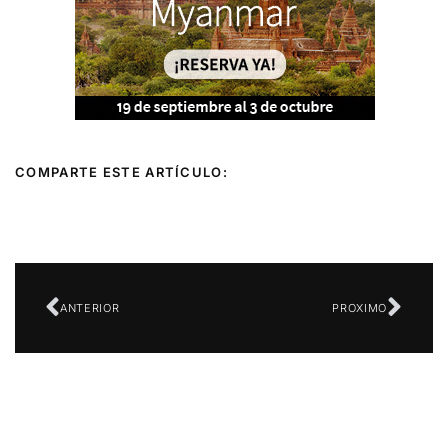
COMPARTE ESTE ARTÍCULO:
Ant
Sigu
ANTERIOR
PROXIMO