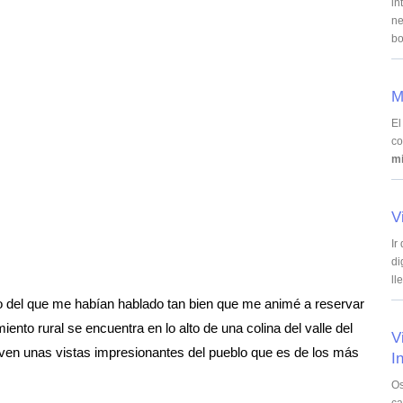
in
ne
bo
M
El
co
mi
V
Ir
di
ll
lo del que me habían hablado tan bien que me animé a reservar
iento rural se encuentra en lo alto de una colina del valle del
V
ven unas vistas impresionantes del pueblo que es de los más
In
Os