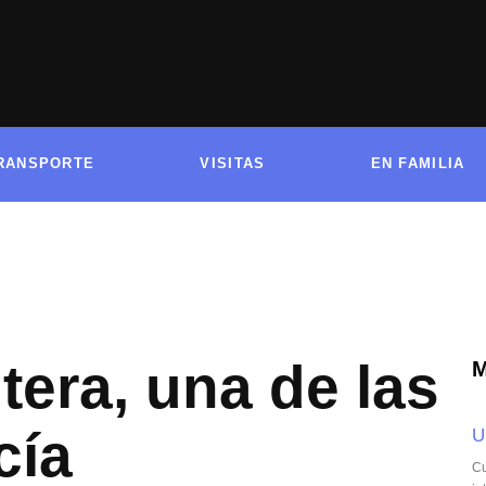
RANSPORTE
VISITAS
EN FAMILIA
tera, una de las
cía
U
Cu