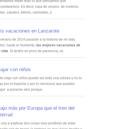
tentamos meter todo lo que pensamos que
cesitaremos. Es decir, ropa de verano, de invierno,
tas, zapatos, bikinis, camisetas, y
is vacaciones en Lanzarote
 verano de 2014 pasarán a la historia de mi vida,
mo, hasta el momento,
las mejores vacaciones de
 vida
. Si tenéis un poco de paciencia, os
iajar con niños
 de viaje con niños puede ser toda una odisea y no lo
go por el trayecto o por lo nerviosos que pueden
egar a ponerse sino porque
iajo más por Europa que el tren del
terrail
 voy a explicar dos cosas muy positivas de estar