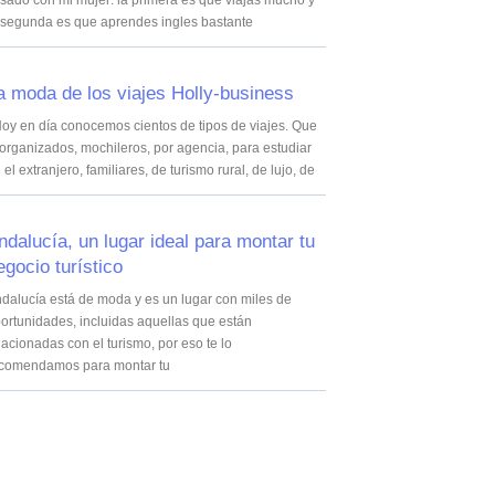
sado con mi mujer: la primera es que viajas mucho y
 segunda es que aprendes ingles bastante
a moda de los viajes Holly-business
y en día conocemos cientos de tipos de viajes. Que
 organizados, mochileros, por agencia, para estudiar
 el extranjero, familiares, de turismo rural, de lujo, de
ndalucía, un lugar ideal para montar tu
egocio turístico
dalucía está de moda y es un lugar con miles de
ortunidades, incluidas aquellas que están
lacionadas con el turismo, por eso te lo
comendamos para montar tu