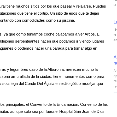
ca
la
ral tiene muchos sitios por los que pasear y relajarse. Puedes
taciones que tiene el cortijo. Un sitio de esos que te dejan
uz contando con comodidades como su piscina.
L
Ho
os, ya que como teníamos coche bajábamos a ver Arcos. El
si
en
 callejones serpenteantes hacen que podamos ir viendo lugares
, zaguanes o podemos hacer una parada para tomar algo en
A
n
uras y legumbres caso de la Alboronía, merecen mucho la
An
 la zona amurallada de la ciudad, tiene monumentos como para
op
re
a solariega del Conde Del Águila en estilo gótico mudéjar que
re
os principales, el Convento de la Encarnación, Convento de las
isitar, aunque solo sea por fuera el Hospital San Juan de Dios,