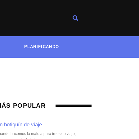
PLANIFICANDO
MÁS POPULAR
n botiquín de viaje
ando hacemos la maleta para irnos de viaje,