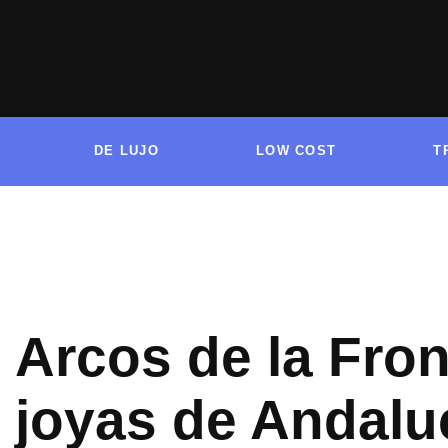
Ir
al
contenido
DE LUJO
LOW COST
T
Arcos de la Fron
joyas de Andalu