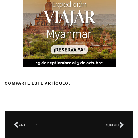
COMPARTE ESTE ARTÍCULO:
Ant
Sigu
ANTERIOR
PROXIMO