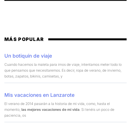
MÁS POPULAR
Un botiquín de viaje
Cuando hacemos la maleta para irnos de viaje, intentamos meter todo lo
que pensamos que necesitaremos. Es decir, ropa de verano, de invierno,
botas, zapatos, bikinis, camisetas, y
Mis vacaciones en Lanzarote
El verano de 2014 pasarán a la historia de mi vida, como, hasta el
momento,
las mejores vacaciones de mi vida
. Si tenéis un poco de
paciencia, os