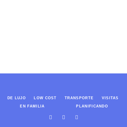
DE LUJO
LOW COST
TRANSPORTE
VISITAS
EN FAMILIA
PLANIFICANDO
F
T
I
a
w
n