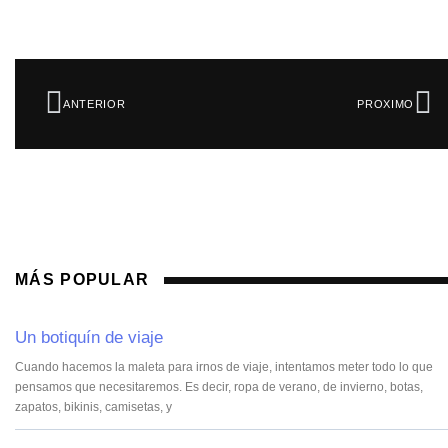
Ant
Si
ANTERIOR
PROXIMO
MÁS POPULAR
Un botiquín de viaje
Cuando hacemos la maleta para irnos de viaje, intentamos meter todo lo que
pensamos que necesitaremos. Es decir, ropa de verano, de invierno, botas,
zapatos, bikinis, camisetas, y